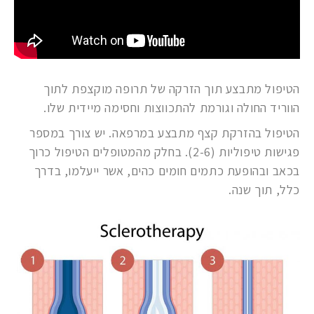
הטיפול מתבצע תוך הזרקה של תרופה מוקצפת לתוך
הווריד החולה וגורמת להתכווצות וחסימה מיידית שלו.
הטיפול בהזרקת קצף מתבצע במרפאה. יש צורך במספר
פגישות טיפוליות (2-6). בחלק מהמטופלים הטיפול כרוך
בכאב ובהופעת כתמים חומים כהים, אשר ייעלמו, בדרך
כלל, תוך שנה.