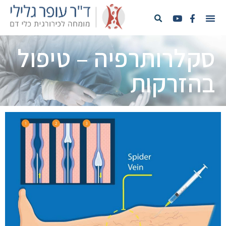
סקלרותרפיה – טיפול
בהזרקות