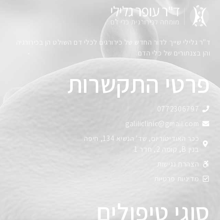
ד"ר גלילי שייך לדור החדש של כירורגים לכלי דם השולט הן בכירורגיה
והן בצנתורים של כלי הדם.
פרטי התקשרות
0772306797
galiliclinic@gmail.com
ככר האודיטוריום, שד' הנשיא 134, חיפה
בנין B, קומה 2, חדר 1
הצהרת נגישות
מדיניות פרטיות
סוגי טיפולים